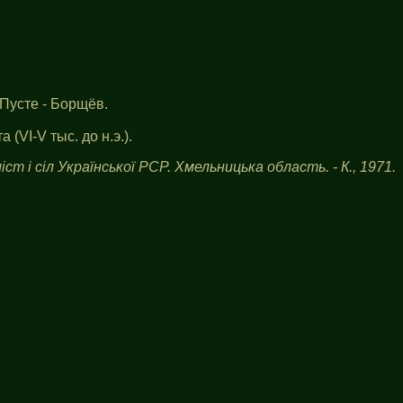
Пусте - Борщёв.
VI-V тыс. до н.э.).
іст і сіл Української РСР. Хмельницька область. - К., 1971.