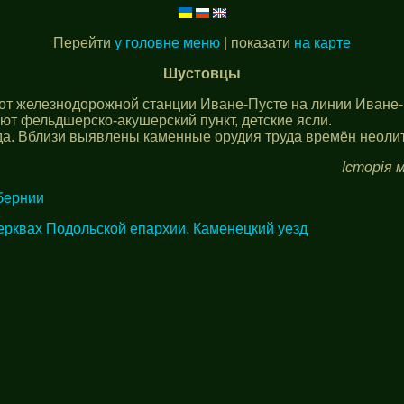
Перейти
у головне меню
| показати
на карте
Шустовцы
м от железнодорожной станции Иване-Пусте на линии Иване-
ают фельдшерско-акушерский пункт, детские ясли.
. Вблизи выявлены каменные орудия труда времён неолита (
Історія м
бернии
ерквах Подольской епархии. Каменецкий уезд