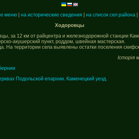
ое меню
|
на исторические сведения
|
на список сел района
|
Ходоровцы
вцы, за 12 км от райцентра и железнодорожной станции Ка
рско-акушерский пункт, роддом, швейная мастерская.
а. На территории села выявлены остатки поселения скифски
Історія м
бернии
ерквах Подольской епархии. Каменецкий уезд.