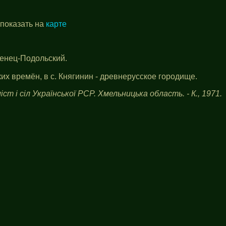
 показать на
карте
менец-Подольский.
х времён, в с. Княгинин - древнерусское городище.
іст і сіл Української РСР. Хмельницька область. - К., 1971.