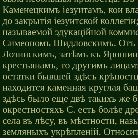
Каменецкимъ іезуитамъ, кои влад
до закрытія іезуитской коллегіи
называемой эдукаційной коммис
Симеономъ Шидловскимъ. Отъ 
Лозинскимъ, затѣмъ къ Ярошин
крестьянамъ, то другимъ лицам
остатки бывшей здѣсъ крѣпост
находится каменная круглая ба
здѣсь было еще двѣ такихъ же
окрестностяхъ С. есть болѣе дре
села въ лѣсу, въ мѣстности, на
земляныхъ укрѣпленій. Относит