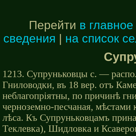
Перейти
в главное
сведения
|
на список с
Супр
1213. Супруньковцы с. — распо
Гниловодки, въ 18 вер. отъ Каме
неблагопріятны, по причинѣ гн
черноземно-песчаная, мѣстами к
лѣса. Къ Супруньковцамъ прина
Теклевка), Шидловка и Ксаверов