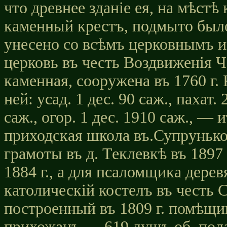
что древнее зданіе ея, на мѣстѣ
каменный крестъ, подмыто был
унесено со всѣмъ церковнымъ
церковь въ честь Воздвиженія 
каменная, сооружена въ 1760 г.
ней: усад. 1 дес. 90 саж., пахат. 
саж., огор. 1 дес. 1910 саж., — 
приходская школа въ.Супруньков
грамоты въ д. Теклевкѣ въ 1897
1884 г., а для псаломщика дерев
католическій костелъ въ честь 
построенный въ 1809 г. помѣщ
прихожанъ — 619 душъ об. пола