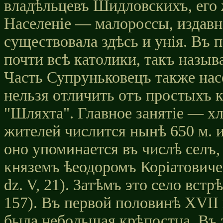
владѣльцевъ Шидловскихъ, его 
Населеніе — малороссы, издавн
существовала здѣсь и унія. Въ 
почти всѣ католики, такъ назы
Часть Супруньковецъ также нас
нельзя отличить отъ простыхъ к
"Шляхта". Главное занятіе — 
жителей числится нынѣ 650 м. и
оно упоминается въ числѣ селъ,
княземъ ѣеодоромъ Коріатовиче
dz. V, 21). Затѣмъ это село встр
157). Въ первой половинѣ XVII 
была небольшая крѣпостца. Въ 