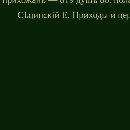
Сѣцинскiй Е. Приходы и це