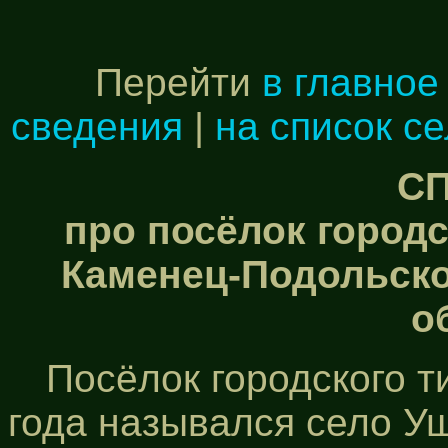
Перейти
в главное
сведения
|
на список с
С
про посёлок городс
Каменец-Подольско
о
Посёлок городского т
года назывался село Уш