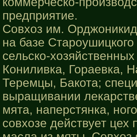
коммерческо-производс
предприятие.
Совхоз им. Орджоникид
на базе Староушицкого 
сельско-хозяйственных
Кониливка, Гораевка, Н
Теремцы, Бакота; спец
выращивании лекарств
мята, наперстянка, ного
совхозе действует цех 
масла из мяты. Совхоз