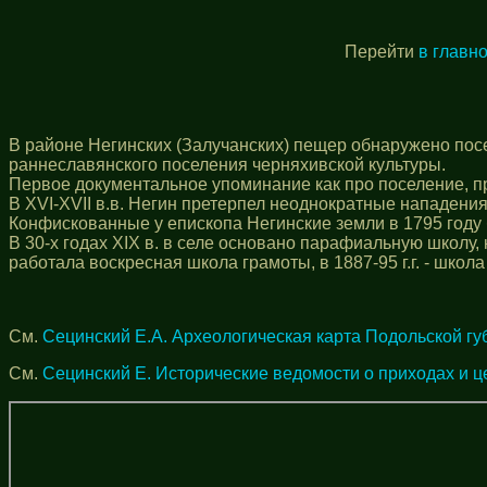
Перейти
в главн
В районе Негинских (Залучанских) пещер обнаружено посе
раннеславянского поселения черняхивской культуры.
Первое документальное упоминание как про поселение, п
В XVI-XVII в.в. Негин претерпел неоднократные нападения
Конфискованные у епископа Негинские земли в 1795 году
В 30-х годах ХIХ в. в селе основано парафиальную школу,
работала воскресная школа грамоты, в 1887-95 г.г. - школа
См.
Сецинский Е.А. Археологическая карта Подольской гу
См.
Сецинский Е. Исторические ведомости о приходах и ц