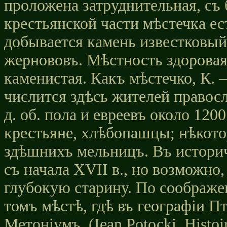
проложена затруднительная, съ
крестьянской части мѣстечка ес
добывается камень известковый
жернововъ. Мѣстность здоровая
каменистая. Какъ мѣстечко, К. 
числится здѣсь жителей правосл
д. об. пола и евреевъ около 12
крестьяне, хлѣбопашцы; нѣкот
здѣшнихъ мельницъ. Въ истори
съ начала XVII в., но возможно,
глубокую старину. По соображе
томъ мѣстѣ, гдѣ въ географіи Пт
Метоніумъ. (Iean Potосkі, Hіstоі