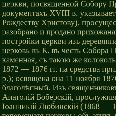
церкви, посвященной Собору П
документахъ ХVIII в. указывает
Рождеству Христову), просущест
разобрано и продано прихожана
постройки церкви изъ деревянн
церковь въ К. въ честь Собора 
каменная, съ такою же колоколь
1872 — 1876 гг. на средства пр
р.); освящена она 11 ноября 18
благолѣпный. Изъ священников
Анатолій Боберскій, прослуживш
Іоанникій Любинскій (1868 — 18
теперешняя церковь; объ этихъ