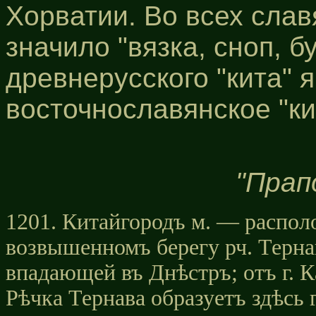
Хорватии. Во всех слав
значило "вязка, сноп, 
древнерусского "кита" 
восточнославянское "кис
"Прап
1201. Китайгородъ м. — распол
возвышенномъ берегу рч. Тернав
впадающей въ Днѣстръ; отъ г. Ка
Рѣчка Тернава образуетъ здѣсь 