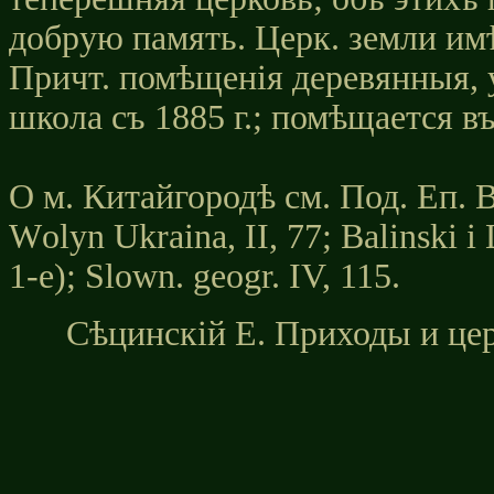
добрую память. Церк. земли имѣет
Причт. помѣщенія деревянныя, у
школа съ 1885 г.; помѣщается въ
О м. Китайгородѣ см. Под. Еп. Вѣ
Wоlyn Ukrаіnа, II, 77; Ваlіnskі і 
1-е); Slown. gеоgr. IV, 115.
Сѣцинскiй Е. Приходы и це