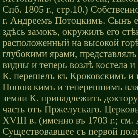
Спб. 1805 г., стр.10.) Собствен
г. Андреемъ Потоцкимъ. Сынъ е
здѣсь замокъ, окружилъ его стѣ
расположенный на высокой горѣ
глубокими ярами, представлялъ
видны и теперь возлѣ костела 
К. перешелъ къ Кроковскимъ и
Поповскимъ и теперешнимъ вл
земли К. принадлежитъ доктору
часть отъ Пржелускаго. Церковь
XVIII в. (именно въ 1703 г.; см. А
Существовавшее съ первой поло