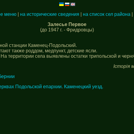
ое меню
|
на исторические сведения
|
на список сел района
|
Залесье Первое
(до 1947 г. - Фридровцы)
жной станции Каменец-Подольский.
тают также роддом, медпункт, детские ясли.
 На территории села выявлены остатки трипольской и черня
Історія м
бернии
ерквах Подольской епархии. Каменецкий уезд.