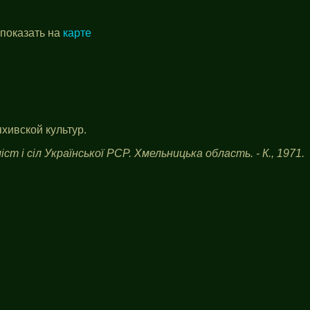
 показать на
карте
хивской культур.
іст і сіл Української РСР. Хмельницька область. - К., 1971.