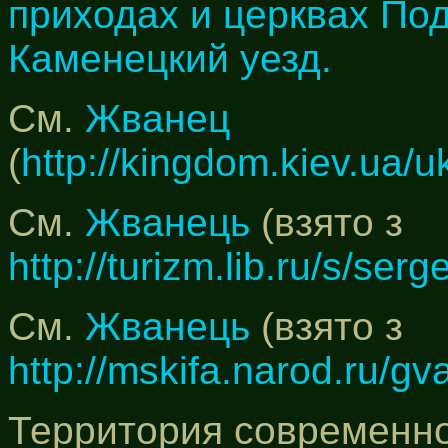
приходах и церквах По
Каменецкий уезд.
См.
Жванец
(
http://kingdom.kiev.ua/
См.
Жванець
(взято з
http://turizm.lib.ru/s/se
См.
Жванець
(взято з
http://mskifa.narod.ru/gv
Территория современно