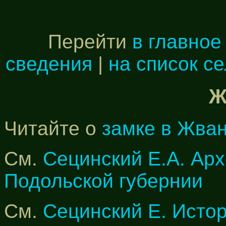
Перейти
в главное
сведения
|
на список с
Ж
Читайте о
замке в Жва
См.
Сецинский Е.А. Арх
Подольской губернии
См.
Сецинский Е. Исто