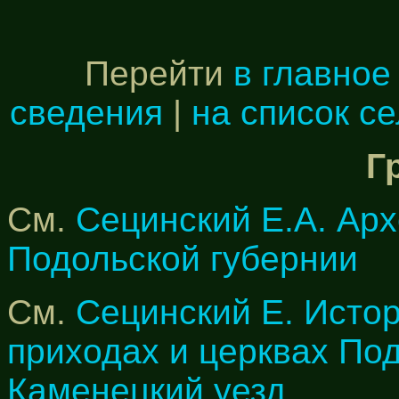
Перейти
в главное
сведения
|
на список с
Г
См.
Сецинский Е.А. Арх
Подольской губернии
См.
Сецинский Е. Исто
приходах и церквах По
Каменецкий уезд.