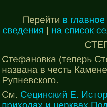
Перейти
в главное
сведения
|
на список с
СТЕ
Стефановка (теперь Сте
названа в честь Камен
Рупневского.
См.
Сецинский Е. Исто
приходах и церквах По