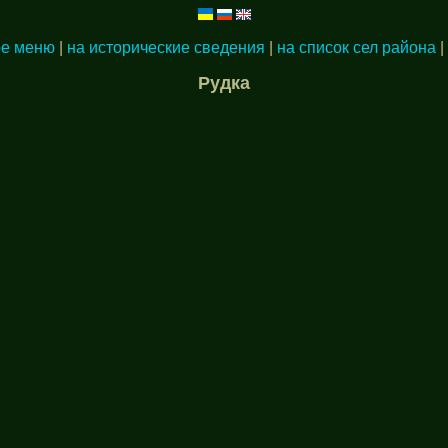
ое меню
|
на исторические сведения
|
на список сел района
|
Рудка