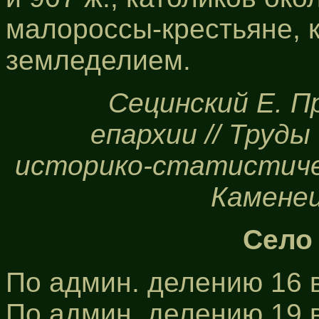
малороссы-крестьяне, 
земледелием.
Сецинский Е. П
епархии // Труд
историко-статистичес
Каменец
Село
По админ. делению 16 в
По админ. делению 19 в