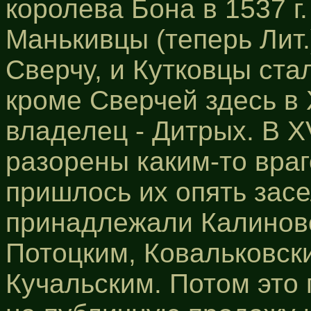
королева Бона в 1537 г.
Манькивцы (теперь Лит.
Сверчу, и Кутковцы ста
кроме Сверчей здесь в Х
владелец - Дитрых. В ХV
разорены каким-то враг
пришлось их опять засел
принадлежали Калиновск
Потоцким, Ковальковским
Кучальским. Потом это 