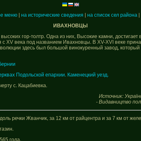
ое меню
|
на исторические сведения
|
на список сел района
|
ИВАХНОВЦЫ
ысоких гор-толтр. Одна из них, Высокие камни, достигает 
я с XV века под названием Ивахновцы. В XV-XVI веке при
волюции здесь был большой винокуренный завод, который п
бернии
ерквах Подольской епархии. Каменецкий уезд.
ерту с. Кацабиевка.
Источник: Україн
- Видавництво політ
оль речки Жванчик, за 12 км от райцентра и за 7 км от жел
газин.
565 года.