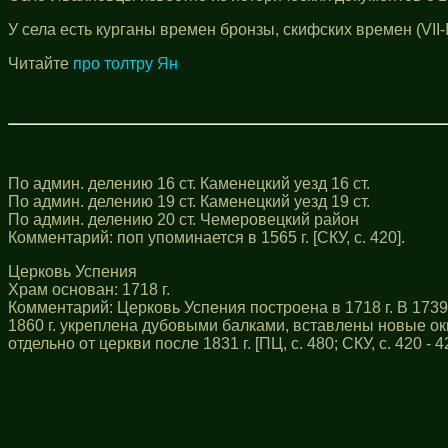
У села есть курганы времен бронзы, скифских времен (VII-IV
Читайте
про толтру Ян
По админ. делению 16 ст. Каменецкий уезд 16 ст.
По админ. делению 19 ст. Каменецкий уезд 19 ст.
По админ. делению 20 ст. Чемеровецкий район
Комментарий: поп упоминается в 1565 г. [СКУ, с. 420].
Церковь Успения
Храм основан: 1718 г.
Комментарий: Церковь Успения построена в 1718 г. В 1739 
1860 г. укреплена дубовыми балками, вставлены новые ок
отдельно от церкви после 1831 г. [ПЦ, с. 480; СКУ, с. 420 - 4