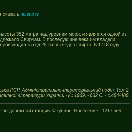
 показать
на карте
высоты 352 метра над уровнем моря, и является одной из
надлежало Свирчам. В последующие века им владели
роизводил за год 28 тысяч ведер спирта. В 1718 году
ська РСР. Адміністративно-територіальний поділ. Том 2.
ичної літератури України. - К.: 1969. - 632 С. - с.484-488.
езно-дорожной станции Закупное. Население - 1217 чел.