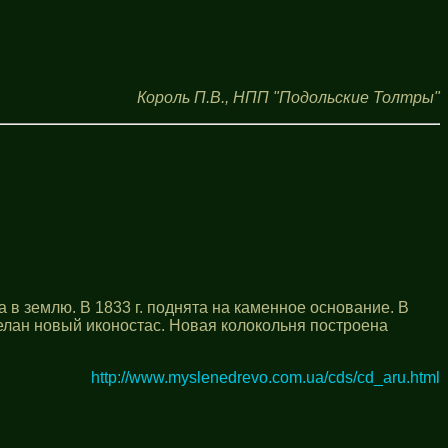
Король П.В., НПП "Подольские Толтры"
а в землю. В 1833 г. поднята на каменное основание. В
делан новый иконостас. Новая колокольня построена
http://www.myslenedrevo.com.ua/cds/cd_aru.html