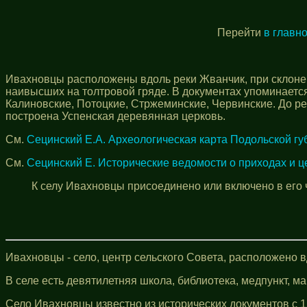
Перейти
в главн
Ивахновцы расположены вдоль реки Жванчик, при склоне в
наивысших на толтровой гряде. В документах упоминаетс
Калиновские, Потоцкие, Стржеминские, Червинские. До ре
построена Успенская деревянная церковь.
См.
Сецинский Е.А. Археологическая карта Подольской гу
См.
Сецинский Е. Исторические ведомости о приходах и ц
К селу Ивахновцы присоединено или включено в его ч
Ивахновцы - село, центр сельского Совета, расположено вд
В селе есть девятилетняя школа, библиотека, медпункт, ма
Село Ивахновцы известно из исторических документов с 1