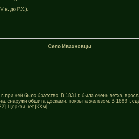
 в. до Р.Х.).
Село Ивахновцы
г. при ней было братство. В 1831 г. была очень ветха, вросл
на, снаружи обшита досками, покрыта железом. В 1883 г. с
22]. Церкви нет [КХм].