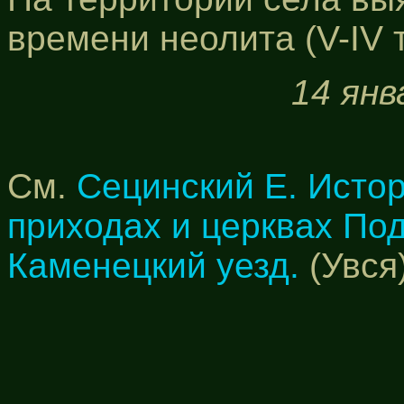
времени неолита (V-IV т
14 янв
См.
Сецинский Е. Исто
приходах и церквах По
Каменецкий уезд.
(Увся