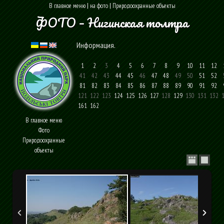
В главное меню
|
на фото
|
Природоохранные объекты
ФОТО – Нигинская толтра
Информация
.
1
2
3
4
5
6
7
8
9
10
11
12
41
42
43
44
45
46
47
48
49
50
51
52
81
82
83
84
85
86
87
88
89
90
91
92
121
122
123
124
125
126
127
128
129
130
131
132
1
161
162
В главное меню
Фото
Природоохранные
объекты