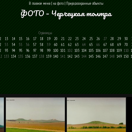
В главное меню
|
на фото
|
Природоохранные объекты
ФОТО – Черчецкая толтра
Страницы
2
13
14
15
16
17
18
19
20
21
22
23
24
25
26
27
28
29
30
2
53
54
55
56
57
58
59
60
61
62
63
64
65
66
67
68
69
70
2
93
94
95
96
97
98
99
100
101
102
103
104
105
106
107
108
109
110
32
133
134
135
136
137
138
139
140
141
142
143
144
145
146
147
148
149
150