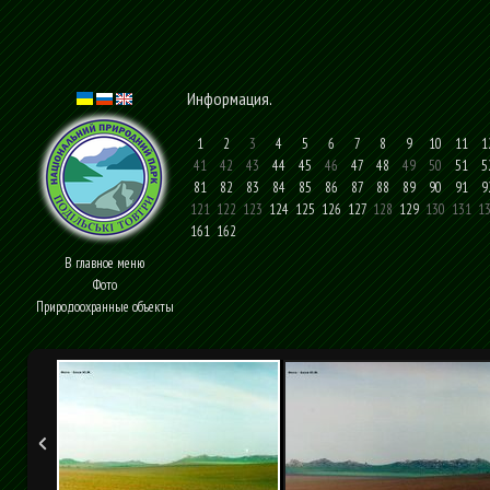
Информация
.
1
2
3
4
5
6
7
8
9
10
11
1
41
42
43
44
45
46
47
48
49
50
51
5
81
82
83
84
85
86
87
88
89
90
91
9
121
122
123
124
125
126
127
128
129
130
131
1
161
162
В главное меню
Фото
Природоохранные объекты