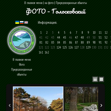
В главное меню
|
на фото
|
Природоохранные объекты
ФОТО – Голосковский
Информация
.
1
2
3
4
5
6
7
8
9
10
11
12
41
42
43
44
45
46
47
48
49
50
51
52
81
82
83
84
85
86
87
88
89
90
91
92
121
122
123
124
125
126
127
128
129
130
131
132
1
161
162
В главное меню
Фото
Природоохранные
объекты