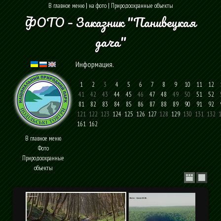
В главное меню
|
на фото
|
Природоохранные объекты
ФОТО – Заказник "Панивецкая
дача"
Информация
.
1
2
3
4
5
6
7
8
9
10
11
12
41
42
43
44
45
46
47
48
49
50
51
52
81
82
83
84
85
86
87
88
89
90
91
92
121
122
123
124
125
126
127
128
129
130
131
132
1
161
162
В главное меню
Фото
Природоохранные
объекты