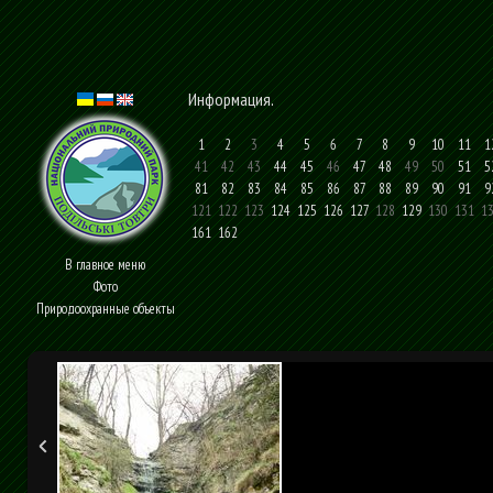
Информация
.
1
2
3
4
5
6
7
8
9
10
11
1
41
42
43
44
45
46
47
48
49
50
51
5
81
82
83
84
85
86
87
88
89
90
91
9
121
122
123
124
125
126
127
128
129
130
131
1
161
162
В главное меню
Фото
Природоохранные объекты