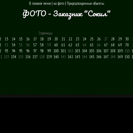
В главное меню
|
на фото
|
Природоохранные объекты
ФОТО – Заказник "Сокил"
Страницы
2
13
14
15
16
17
18
19
20
21
22
23
24
25
26
27
28
29
30
2
53
54
55
56
57
58
59
60
61
62
63
64
65
66
67
68
69
70
2
93
94
95
96
97
98
99
100
101
102
103
104
105
106
107
108
109
110
32
133
134
135
136
137
138
139
140
141
142
143
144
145
146
147
148
149
150