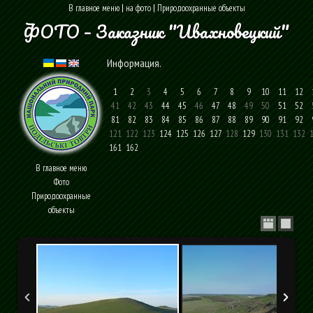
В главное меню
|
на фото
|
Природоохранные объекты
ФОТО – Заказник "Ивахновецкий"
Информация
.
1
2
3
4
5
6
7
8
9
10
11
12
41
42
43
44
45
46
47
48
49
50
51
52
81
82
83
84
85
86
87
88
89
90
91
92
121
122
123
124
125
126
127
128
129
130
131
132
1
161
162
В главное меню
Фото
Природоохранные
объекты