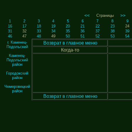
<<
>>
Страницы
1
2
3
4
5
6
7
8
9
16
17
18
19
20
21
22
23
24
31
32
33
34
35
36
37
38
39
46
47
48
49
50
51
52
53
54
г. Каменец-
Возврат в главное меню
Подольский
Когда-то
Каменец-
Подольский
район
Городокский
район
Чемеровецкий
район
Возврат в главное меню