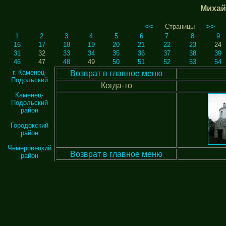
Михай
<<
>>
Страницы
1
2
3
4
5
6
7
8
9
16
17
18
19
20
21
22
23
24
31
32
33
34
35
36
37
38
39
46
47
48
49
50
51
52
53
54
г. Каменец-
Возврат в главное меню
Подольский
Когда-то
Каменец-
Подольский
район
Городокский
район
Чемеровецкий
Возврат в главное меню
район