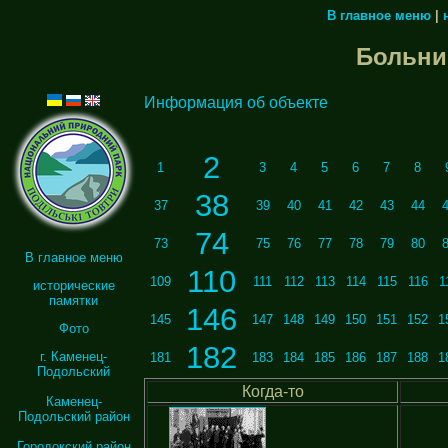
В главное меню
|
Больни
Информация об объекте
2
1
3
4
5
6
7
8
38
37
39
40
41
42
43
44
74
73
75
76
77
78
79
80
В главное меню
110
109
111
112
113
114
115
116
1
исторические
памятки
146
145
147
148
149
150
151
152
1
Фото
182
г. Каменец-
181
183
184
185
186
187
188
1
Подольский
Когда-то
Каменец-
Подольский район
Городокский район