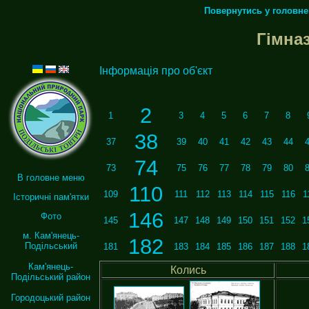
Повернутись у головн
Гімназ
Інформація про об'єкт
2
1
3
4
5
6
7
8
38
37
39
40
41
42
43
44
74
73
75
76
77
78
79
80
В головне меню
110
109
111
112
113
114
115
116
1
Історичні пам'ятки
146
Фото
145
147
148
149
150
151
152
1
м. Кам'янець-
182
Подільський
181
183
184
185
186
187
188
1
Кам'янець-
Колись
Подільський район
Городоцький район